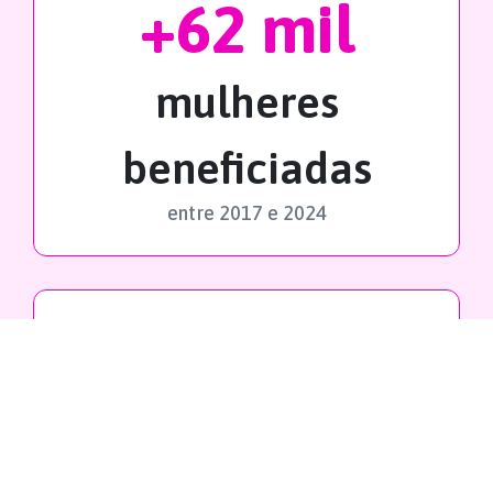
+62 mil
mulheres
beneficiadas
entre 2017 e 2024
15 mil
exames previstos
Anterior
Pró
em 2025